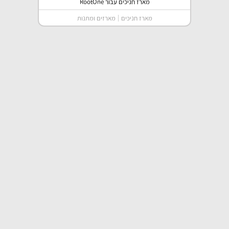
מארז חניכים עבור RootOne
מארז חניכים
מארזים ומתנות