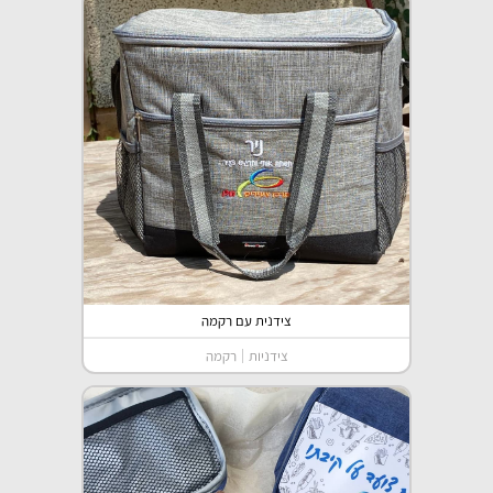
צידנית עם רקמה
צידניות
רקמה