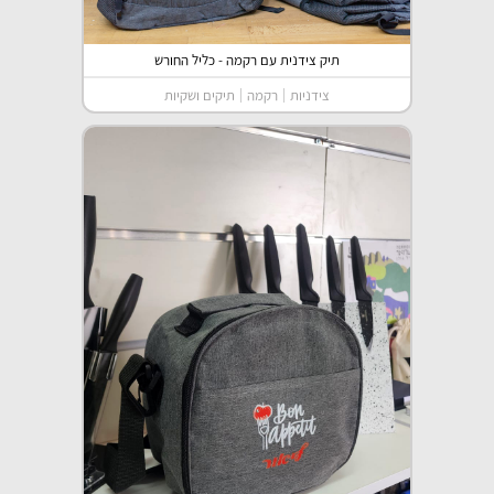
תיק צידנית עם רקמה - כליל החורש
צידניות
רקמה
תיקים ושקיות